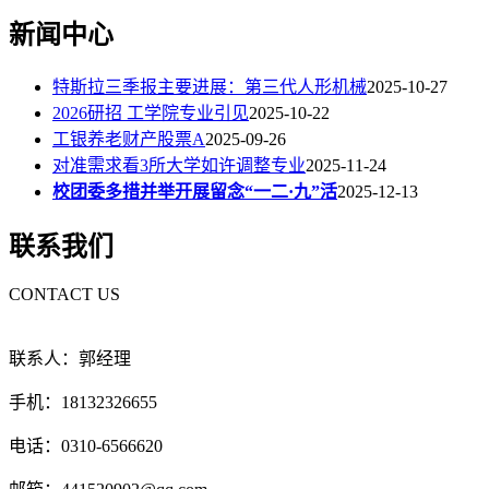
新闻中心
特斯拉三季报主要进展：第三代人形机械
2025-10-27
2026研招 工学院专业引见
2025-10-22
工银养老财产股票A
2025-09-26
对准需求看3所大学如许调整专业
2025-11-24
校团委多措并举开展留念“一二·九”活
2025-12-13
联系我们
CONTACT US
联系人：郭经理
手机：18132326655
电话：0310-6566620