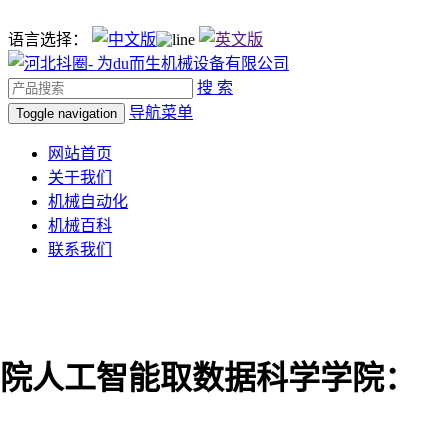
语言选择：
搜 索
导航菜单
Toggle navigation
网站首页
关于我们
机械自动化
机械百科
联系我们
院人工智能取数据科学学院：