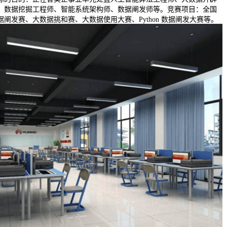
、数据挖掘工程师、智能系统架构师、数据阐发师等。竞赛项目：全国
阐发赛、大数据挑和赛、大数据使用大赛、Python 数据阐发大赛等。