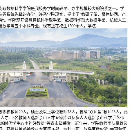
取数据科学学院是我校办学时间较早、办学规模较大的院系之一。学
位等系统先辈的办学，连系学院现实，提出了“教研学做、聚焦协同、产
方针。学院现开设想算机科学取手艺、数据科学取大数据手艺、机械人工
数学等五个本科专业，现有正在校生1500余人。学院
级职称教师20人，硕士及以上学位教师78人，省级“双师型”教师23人，此
理人才、8名教师入选新余市人才专家库以及多人入选新余市科学手艺带
“新时代学生心中的好教员”等省市级荣誉。近年来，学院教师团队掌管及
项、获批从编参编教材专著等16部、专利53项、软件著做权近100项和颁